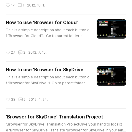
e Soul Movie Dictation Translation Project, please mail me(mbyn33@
작성시간
17
1
2012. 10. 1.
gmail.com) to get the permission to access the filesJoin to 'Soul Mov
ie Dictation Translation Project'!! Mail me(mbyn33@gm..
How to use 'Browser for Cloud'
글 내용
This is a simple description about each button o
f 'Browser for Cloud'1. Go to parent folder at Dr
opbox. 2. Change select mode between single
selection and multi selection.3. Download sele
작성시간
27
2
2012. 7. 15.
cted files4. Delete selected files at Dropbox .5.
Pop-up menu for Cloud.6. Create new folder at
current folder.7. Select all for Cloud8. Un-selec
How to use 'Browser for SkyDrive'
t all for Cloud9. Go Top-folder of Cloud10. Go t
글 내용
o parent..
This is a simple description about each button o
f 'Browser for SkyDrive' 1. Go to parent folder at
SkyDrive. 2. Change select mode between sing
le selection and multi selection.3. Download sel
작성시간
38
2
2012. 4. 24.
ected files4. Delete selected files at SkyDrive.
5. Pop-up Menu for Cloud6. Create new folder
at current folder. 7. Select All for Cloud list8. Uns
'Browser for SkyDrive' Translation Project
elect All for Cloul list9. Go Top-folder of Cloud 1
글 내용
0. Go to p..
'Browser for SkyDrive' Translation ProjectGive your hand to localiz
e 'Browser for SkyDrive'Translate 'Browser for SkyDrive'in your lang