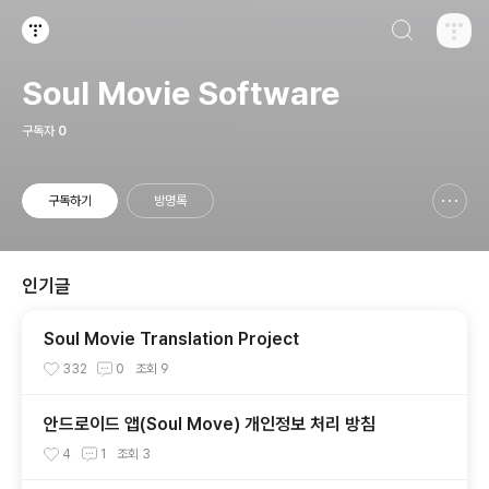
검색하기
티스토리
Soul Movie Software
구독자
0
구독하기
방명록
신고하기 레이어
열기
인기글
Soul Movie Translation Project
332
0
조회
9
안드로이드 앱(Soul Move) 개인정보 처리 방침
4
1
조회
3